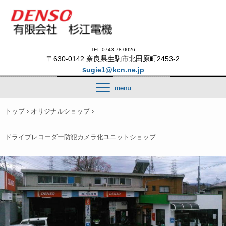
杉江電機 奈良県生駒市 電装品・自社開発商品の販売・揺らぐLEDロ
ウソク販売
TEL.0743-78-0026
〒630-0142 奈良県生駒市北田原町2453-2
s
ugie1@kcn.ne.jp
トップ
›
オリジナルショップ
›
ドライブレコーダー防犯カメラ化ユニットショップ