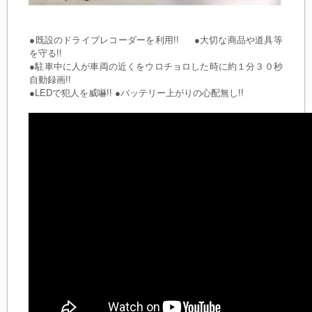
●既設のドライブレコーダーを利用!! ●大切な商品や道具等
を守る!!
●駐車中に人が車両の近くをウロチョロした時に約１分３０秒
自動録画!!
●LEDで犯人を威嚇!! ●バッテリー上がりの心配無し!!