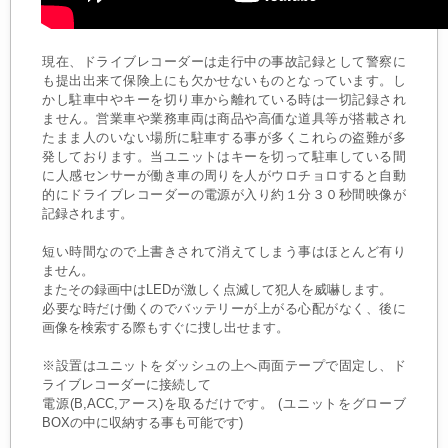
現在、ドライブレコーダーは走行中の事故記録として警察に
も提出出来て保険上にも欠かせないものとなっています。し
かし駐車中やキーを切り車から離れている時は一切記録され
ません。営業車や業務車両は商品や高価な道具等が搭載され
たまま人のいない場所に駐車する事が多くこれらの盗難が多
発しております。当ユニットはキーを切って駐車している間
に人感センサーが働き車の周りを人がウロチョロすると自動
的にドライブレコーダーの電源が入り約１分３０秒間映像が
記録されます。
短い時間なので上書きされて消えてしまう事はほとんど有り
ません。
またその録画中はLEDが激しく点滅して犯人を威嚇します。
必要な時だけ働くのでバッテリーが上がる心配がなく、後に
画像を検索する際もすぐに捜し出せます。
※設置はユニットをダッシュの上へ両面テープで固定し、ド
ライブレコーダーに接続して
電源(B,ACC,アース)を取るだけです。 (ユニットをグローブ
BOXの中に収納する事も可能です)